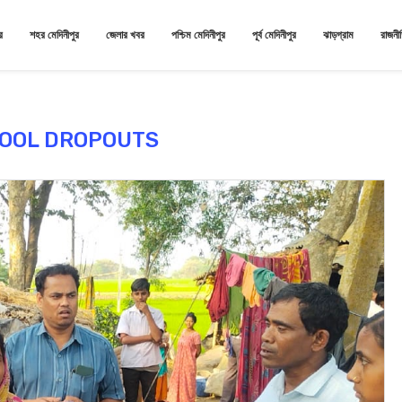
র
শহর মেদিনীপুর
জেলার খবর
পশ্চিম মেদিনীপুর
পূর্ব মেদিনীপুর
ঝাড়গ্রাম
রাজনী
OOL DROPOUTS