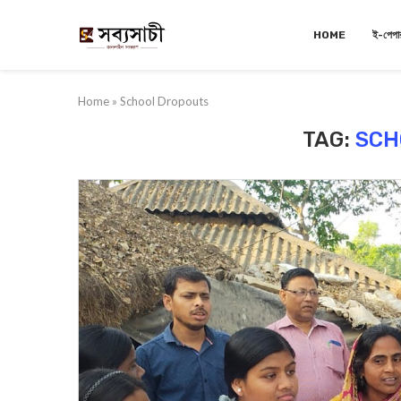
HOME
ই-পেপা
Home
»
School Dropouts
TAG:
SCH