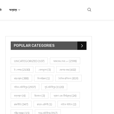
তি
অন্যান্য
POPULAR CATEGORIES
UNCATEGORIZED
(107)
আজকের সেরা ১০
(2598)
ই-পেপার
(2100)
খেলাধূলো
(5)
জেলার খবর
(602)
ঝাড়গ্রাম
(388)
দিনপঞ্জিকা
(1)
দৈনিক রাশিফল
(819)
পশ্চিম মেদিনীপুর
(2937)
পূর্ব মেদিনীপুর
(1120)
বন্যপ্রাণ
(4)
বিনোদন
(3)
ভ্রমণ এবং তীর্থকেন্দ্র
(24)
রাজনীতি
(347)
রান্না-রেসিপী
(1)
লাইফ স্টাইল
(2)
শরীর স্বাস্থ্য
(15)
শহর মেদিনীপুর
(917)