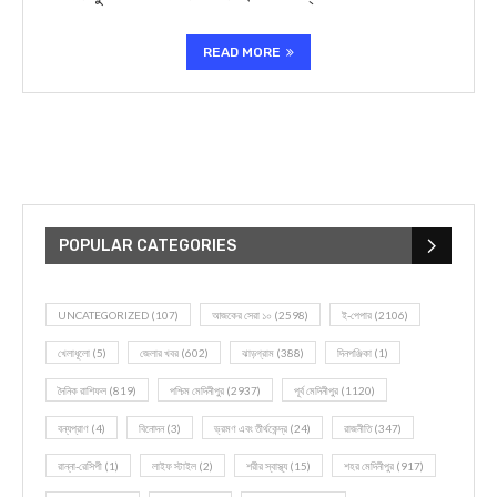
READ MORE
POPULAR CATEGORIES
UNCATEGORIZED
(107)
আজকের সেরা ১০
(2598)
ই-পেপার
(2106)
খেলাধূলো
(5)
জেলার খবর
(602)
ঝাড়গ্রাম
(388)
দিনপঞ্জিকা
(1)
দৈনিক রাশিফল
(819)
পশ্চিম মেদিনীপুর
(2937)
পূর্ব মেদিনীপুর
(1120)
বন্যপ্রাণ
(4)
বিনোদন
(3)
ভ্রমণ এবং তীর্থকেন্দ্র
(24)
রাজনীতি
(347)
রান্না-রেসিপী
(1)
লাইফ স্টাইল
(2)
শরীর স্বাস্থ্য
(15)
শহর মেদিনীপুর
(917)