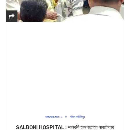
আজকের সেরা ১০
পশ্চিম মেদিনীপুর
SALBONI HOSPITAL : শালবনী হাসপাতালে নাবালিকার