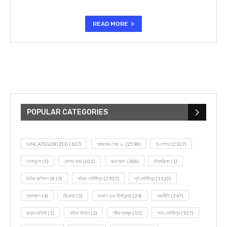
READ MORE
POPULAR CATEGORIES
UNCATEGORIZED
(107)
আজকের সেরা ১০
(2598)
ই-পেপার
(2107)
খেলাধূলো
(5)
জেলার খবর
(602)
ঝাড়গ্রাম
(388)
দিনপঞ্জিকা
(1)
দৈনিক রাশিফল
(819)
পশ্চিম মেদিনীপুর
(2937)
পূর্ব মেদিনীপুর
(1120)
বন্যপ্রাণ
(4)
বিনোদন
(3)
ভ্রমণ এবং তীর্থকেন্দ্র
(24)
রাজনীতি
(347)
রান্না-রেসিপী
(1)
লাইফ স্টাইল
(2)
শরীর স্বাস্থ্য
(15)
শহর মেদিনীপুর
(917)