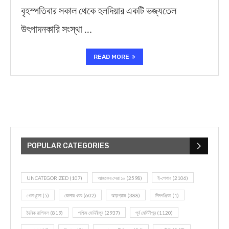
বৃহস্পতিবার সকাল থেকে হলদিয়ার একটি ভজ্যতেল
উৎপাদনকারি সংস্থা …
READ MORE
POPULAR CATEGORIES
UNCATEGORIZED
(107)
আজকের সেরা ১০
(2598)
ই-পেপার
(2106)
খেলাধূলো
(5)
জেলার খবর
(602)
ঝাড়গ্রাম
(388)
দিনপঞ্জিকা
(1)
দৈনিক রাশিফল
(819)
পশ্চিম মেদিনীপুর
(2937)
পূর্ব মেদিনীপুর
(1120)