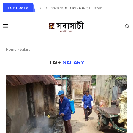
TOP POSTS
আজকের পত্রিকা – ৫ আগস্ট ২০২৬, বুধবার– ১৯শ্রাবণ...
Home
»
Salary
TAG:
SALARY