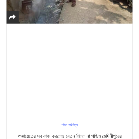
পশ্চিম মেদিনীপুর
পঞ্চায়েতের সব কাজ করলেও বেতন মিলল না পশ্চিম মেদিনীপুরের