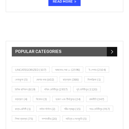
READ MORE
POPULAR CATEGORIES
UNCATEGORIZED
(107)
আজকের সেরা ১০
(2598)
ই-পেপার
(2104)
খেলাধূলো
(5)
জেলার খবর
(602)
ঝাড়গ্রাম
(388)
দিনপঞ্জিকা
(1)
দৈনিক রাশিফল
(819)
পশ্চিম মেদিনীপুর
(2937)
পূর্ব মেদিনীপুর
(1120)
বন্যপ্রাণ
(4)
বিনোদন
(3)
ভ্রমণ এবং তীর্থকেন্দ্র
(24)
রাজনীতি
(347)
রান্না-রেসিপী
(1)
লাইফ স্টাইল
(2)
শরীর স্বাস্থ্য
(15)
শহর মেদিনীপুর
(917)
শিক্ষা ব্যবস্থা
(75)
সম্পাদকীয়
(20)
সাহিত্য ও সংস্কৃতি
(5)