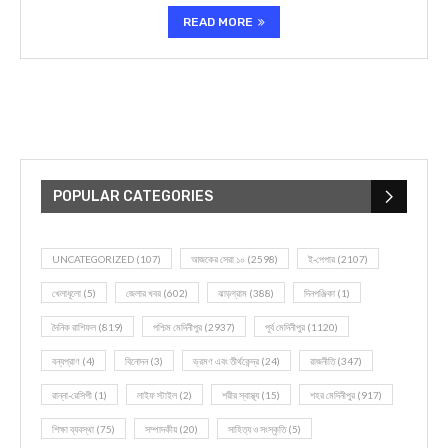
READ MORE
POPULAR CATEGORIES
UNCATEGORIZED
(107)
আজকের সেরা ১০
(2598)
ই-পেপার
(2107)
খেলাধূলো
(5)
জেলার খবর
(602)
ঝাড়গ্রাম
(388)
দিনপঞ্জিকা
(1)
দৈনিক রাশিফল
(819)
পশ্চিম মেদিনীপুর
(2937)
পূর্ব মেদিনীপুর
(1120)
বন্যপ্রাণ
(4)
বিনোদন
(3)
ভ্রমণ এবং তীর্থকেন্দ্র
(24)
রাজনীতি
(347)
রান্না-রেসিপী
(1)
লাইফ স্টাইল
(2)
শরীর স্বাস্থ্য
(15)
শহর মেদিনীপুর
(917)
শিক্ষা ব্যবস্থা
(75)
সম্পাদকীয়
(20)
সাহিত্য ও সংস্কৃতি
(5)