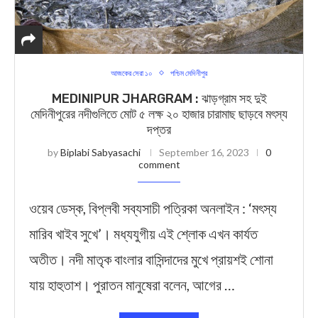
আজকের সেরা ১০
পশ্চিম মেদিনীপুর
MEDINIPUR JHARGRAM : ঝাড়গ্রাম সহ দুই
মেদিনীপুরের নদীগুলিতে মোট ৫ লক্ষ ২০ হাজার চারামাছ ছাড়বে মৎস্য
দপ্তর
by
Biplabi Sabyasachi
September 16, 2023
0
comment
ওয়েব ডেস্ক, বিপ্লবী সব্যসাচী পত্রিকা অনলাইন : ‘মৎস্য
মারিব খাইব সুখে’। মধ্যযুগীয় এই শ্লোক এখন কার্যত
অতীত। নদী মাতৃক বাংলার বাসিন্দাদের মুখে প্রায়শই শোনা
যায় হাহুতাশ। পুরাতন মানুষেরা বলেন, আগের …