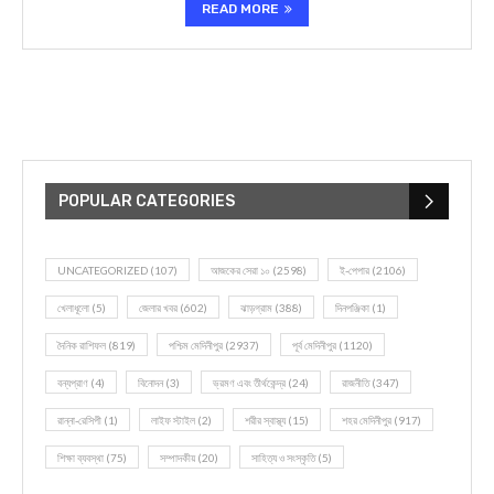
READ MORE
POPULAR CATEGORIES
UNCATEGORIZED
(107)
আজকের সেরা ১০
(2598)
ই-পেপার
(2106)
খেলাধূলো
(5)
জেলার খবর
(602)
ঝাড়গ্রাম
(388)
দিনপঞ্জিকা
(1)
দৈনিক রাশিফল
(819)
পশ্চিম মেদিনীপুর
(2937)
পূর্ব মেদিনীপুর
(1120)
বন্যপ্রাণ
(4)
বিনোদন
(3)
ভ্রমণ এবং তীর্থকেন্দ্র
(24)
রাজনীতি
(347)
রান্না-রেসিপী
(1)
লাইফ স্টাইল
(2)
শরীর স্বাস্থ্য
(15)
শহর মেদিনীপুর
(917)
শিক্ষা ব্যবস্থা
(75)
সম্পাদকীয়
(20)
সাহিত্য ও সংস্কৃতি
(5)