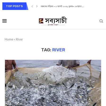
TOP POSTS
আজকের পত্রিকা – ৫ আগস্ট ২০২৬, বুধবার– ১৯শ্রাবণ...
Home
»
River
TAG:
RIVER