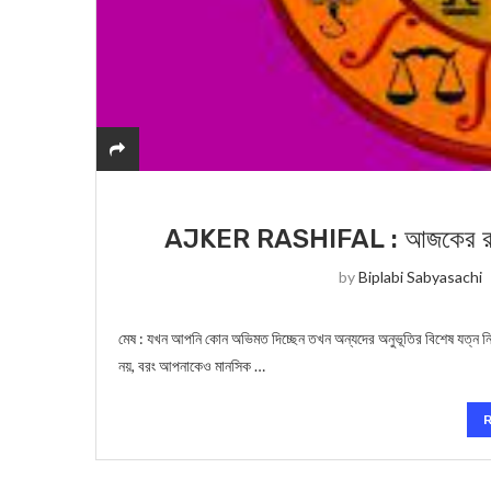
AJKER RASHIFAL : আজকের রাশিফল
by
Biplabi Sabyasachi
মেষ : যখন আপনি কোন অভিমত দিচ্ছেন তখন অন্যদের অনুভূতির বিশেষ যত্ন নিন
নয়, বরং আপনাকেও মানসিক …