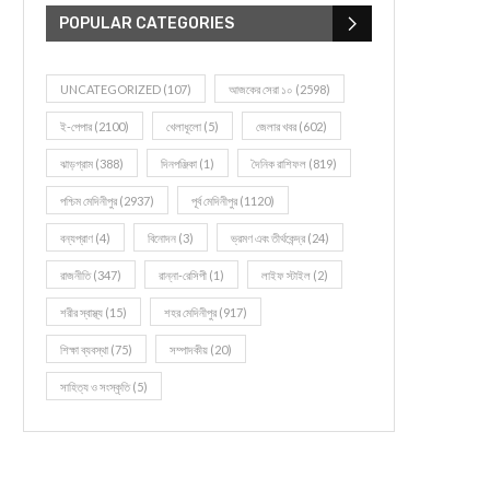
POPULAR CATEGORIES
UNCATEGORIZED
(107)
আজকের সেরা ১০
(2598)
ই-পেপার
(2100)
খেলাধূলো
(5)
জেলার খবর
(602)
ঝাড়গ্রাম
(388)
দিনপঞ্জিকা
(1)
দৈনিক রাশিফল
(819)
পশ্চিম মেদিনীপুর
(2937)
পূর্ব মেদিনীপুর
(1120)
বন্যপ্রাণ
(4)
বিনোদন
(3)
ভ্রমণ এবং তীর্থকেন্দ্র
(24)
রাজনীতি
(347)
রান্না-রেসিপী
(1)
লাইফ স্টাইল
(2)
শরীর স্বাস্থ্য
(15)
শহর মেদিনীপুর
(917)
শিক্ষা ব্যবস্থা
(75)
সম্পাদকীয়
(20)
সাহিত্য ও সংস্কৃতি
(5)