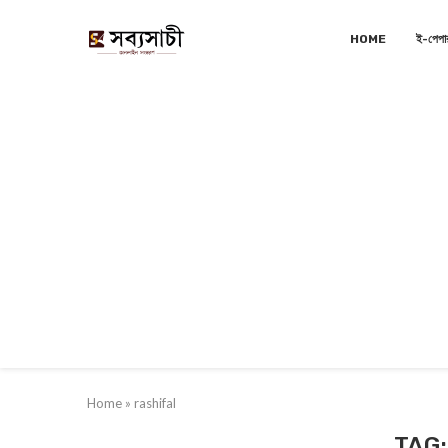
HOME
ই-পেপা
Home
»
rashifal
TAG