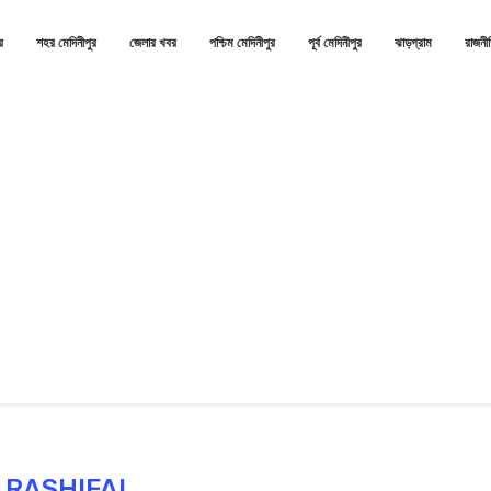
র
শহর মেদিনীপুর
জেলার খবর
পশ্চিম মেদিনীপুর
পূর্ব মেদিনীপুর
ঝাড়গ্রাম
রাজনী
:
RASHIFAL