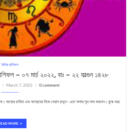
দৈনিক রাশিফল
– ০৭ মার্চ ২০২২, বাঃ – ২২ ফাল্গুন ১৪২৮
March 7, 2022
0 comment
 না। অন্যের চাহিদা এবং আগ্রহের দিকে খেয়াল রাখুন– এতে অপার সুখ লাভ করবেন। বুঝে খরচ
READ MORE