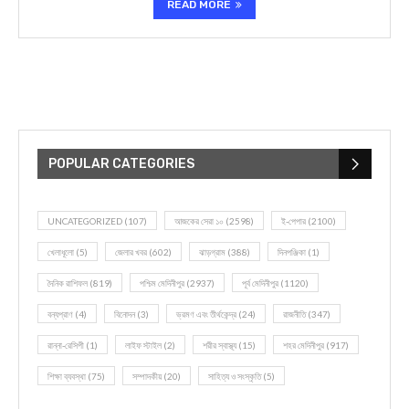
READ MORE
POPULAR CATEGORIES
UNCATEGORIZED
(107)
আজকের সেরা ১০
(2598)
ই-পেপার
(2100)
খেলাধূলো
(5)
জেলার খবর
(602)
ঝাড়গ্রাম
(388)
দিনপঞ্জিকা
(1)
দৈনিক রাশিফল
(819)
পশ্চিম মেদিনীপুর
(2937)
পূর্ব মেদিনীপুর
(1120)
বন্যপ্রাণ
(4)
বিনোদন
(3)
ভ্রমণ এবং তীর্থকেন্দ্র
(24)
রাজনীতি
(347)
রান্না-রেসিপী
(1)
লাইফ স্টাইল
(2)
শরীর স্বাস্থ্য
(15)
শহর মেদিনীপুর
(917)
শিক্ষা ব্যবস্থা
(75)
সম্পাদকীয়
(20)
সাহিত্য ও সংস্কৃতি
(5)