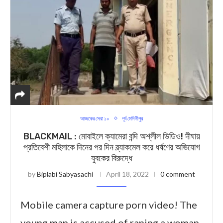
আজকের সেরা ১০
পূর্ব মেদিনীপুর
BLACKMAIL : মোবাইলে ক্যামেরা বন্দি অশ্লীল ভিডিও! দীঘায়
প্রতিবেশী মহিলাকে দিনের পর দিন ব্ল্যাকমেল করে ধর্ষণের অভিযোগ
যুবকের বিরুদ্ধে
by
Biplabi Sabyasachi
April 18, 2022
0 comment
Mobile camera capture porn video! The
young man is accused of raping a woman