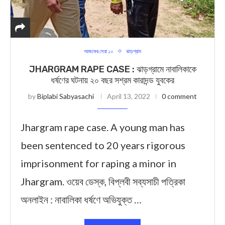
আজকের সেরা ১০
ঝাড়গ্রাম
JHARGRAM RAPE CASE : ঝাড়গ্রামে নাবালিকাকে
ধর্ষণের ঘটনায় ২০ বছর সশ্রম কারাদন্ড যুবকের
by
Biplabi Sabyasachi
April 13, 2022
0 comment
Jhargram rape case. A young man has
been sentenced to 20 years rigorous
imprisonment for raping a minor in
Jhargram. ওয়েব ডেস্ক, বিপ্লবী সব্যসাচী পত্রিকা
অনলাইন : নাবালিকা ধর্ষণে অভিযুক্ত …