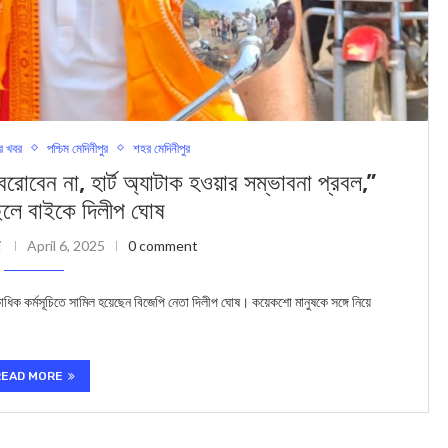
র খবর
পশ্চিম মেদিনীপুর
শহর মেদিনীপুর
না, হার্ট অ্যাটাক হওয়ার সম্ভাবনা প্রবল,”
িলে বাইকে দিলীপ ঘোষ
i
April 6, 2025
0 comment
াধিক কর্মসূচিতে সামিল হয়েছেন বিজেপি নেতা দিলীপ ঘোষ। কয়েকশো মানুষকে সঙ্গে নিয়ে
READ MORE