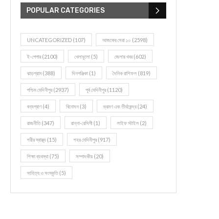
POPULAR CATEGORIES
UNCATEGORIZED
(107)
আজকের সেরা ১০
(2598)
ই-পেপার
(2100)
খেলাধূলো
(5)
জেলার খবর
(602)
ঝাড়গ্রাম
(388)
দিনপঞ্জিকা
(1)
দৈনিক রাশিফল
(819)
পশ্চিম মেদিনীপুর
(2937)
পূর্ব মেদিনীপুর
(1120)
বন্যপ্রাণ
(4)
বিনোদন
(3)
ভ্রমণ এবং তীর্থকেন্দ্র
(24)
রাজনীতি
(347)
রান্না-রেসিপী
(1)
লাইফ স্টাইল
(2)
শরীর স্বাস্থ্য
(15)
শহর মেদিনীপুর
(917)
শিক্ষা ব্যবস্থা
(75)
সম্পাদকীয়
(20)
সাহিত্য ও সংস্কৃতি
(5)