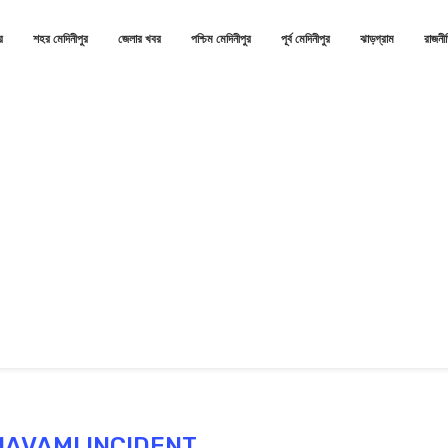
র
শহর মেদিনীপুর
জেলার খবর
পশ্চিম মেদিনীপুর
পূর্ব মেদিনীপুর
ঝাড়গ্রাম
রাজনী
NAVAMI INCIDENT