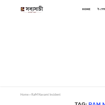
HOME
ই-পেপা
Home
»
RaM Navami Incident
TAG:
RAM 