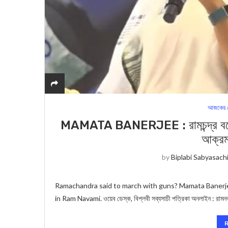
আজকের স
MAMATA BANERJEE : রামচন্দ্র বলেছি
আক্রম
by
Biplabi Sabyasach
Ramachandra said to march with guns? Mamata Banerjee
in Ram Navami. ওয়েব ডেস্ক, বিপ্লবী সব্যসাচী পত্রিকা অনলাইন : রাম