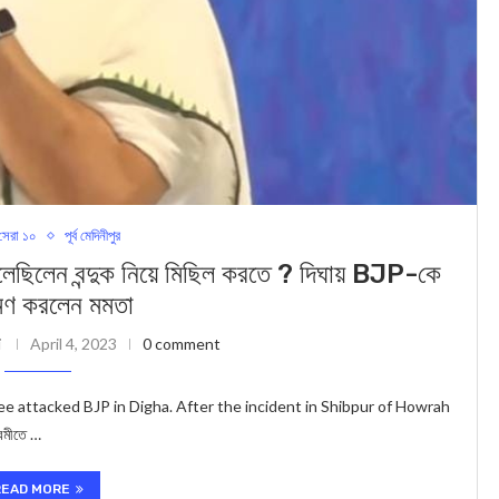
েরা ১০
পূর্ব মেদিনীপুর
লেন বন্দুক নিয়ে মিছিল করতে ? দিঘায় BJP-কে
ণ করলেন মমতা
i
April 4, 2023
0 comment
 attacked BJP in Digha. After the incident in Shibpur of Howrah
নবমীতে …
READ MORE