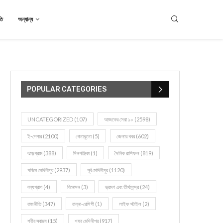
তি
অন্যান্য
POPULAR CATEGORIES
UNCATEGORIZED
(107)
আজকের সেরা ১০
(2598)
ই-পেপার
(2100)
খেলাধূলো
(5)
জেলার খবর
(602)
ঝাড়গ্রাম
(388)
দিনপঞ্জিকা
(1)
দৈনিক রাশিফল
(819)
পশ্চিম মেদিনীপুর
(2937)
পূর্ব মেদিনীপুর
(1120)
বন্যপ্রাণ
(4)
বিনোদন
(3)
ভ্রমণ এবং তীর্থকেন্দ্র
(24)
রাজনীতি
(347)
রান্না-রেসিপী
(1)
লাইফ স্টাইল
(2)
শরীর স্বাস্থ্য
(15)
শহর মেদিনীপুর
(917)