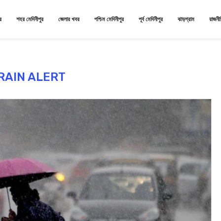
র
শহর মেদিনীপুর
জেলার খবর
পশ্চিম মেদিনীপুর
পূর্ব মেদিনীপুর
ঝাড়গ্রাম
রাজনী
RAIN ALERT