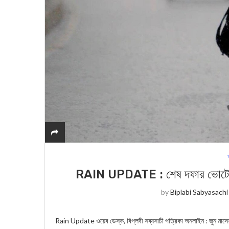
RAIN UPDATE : শেষ দফার ভোটে রাজ্যে
by
Biplabi Sabyasachi
Rain Update ওয়েব ডেস্ক, বিপ্লবী সব্যসাচী পত্রিকা অনলাইন : জুন মাসের ১,২,৩