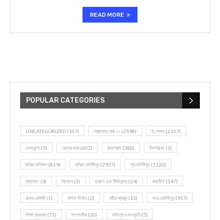
READ MORE
POPULAR CATEGORIES
UNCATEGORIZED
(107)
আজকের সেরা ১০
(2598)
ই-পেপার
(2107)
খেলাধূলো
(5)
জেলার খবর
(602)
ঝাড়গ্রাম
(388)
দিনপঞ্জিকা
(1)
দৈনিক রাশিফল
(819)
পশ্চিম মেদিনীপুর
(2937)
পূর্ব মেদিনীপুর
(1120)
বন্যপ্রাণ
(4)
বিনোদন
(3)
ভ্রমণ এবং তীর্থকেন্দ্র
(24)
রাজনীতি
(347)
রান্না-রেসিপী
(1)
লাইফ স্টাইল
(2)
শরীর স্বাস্থ্য
(15)
শহর মেদিনীপুর
(917)
শিক্ষা ব্যবস্থা
(75)
সম্পাদকীয়
(20)
সাহিত্য ও সংস্কৃতি
(5)