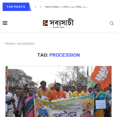
TOP POSTS
আজকের পত্রিকা – ১ আগস্ট ২০২৬, শনিবার– ১৫...
Home
»
procession
TAG:
PROCESSION