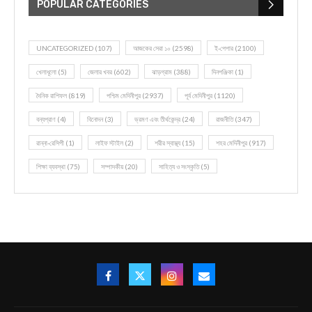
POPULAR CATEGORIES
UNCATEGORIZED
(107)
আজকের সেরা ১০
(2598)
ই-পেপার
(2100)
খেলাধূলো
(5)
জেলার খবর
(602)
ঝাড়গ্রাম
(388)
দিনপঞ্জিকা
(1)
দৈনিক রাশিফল
(819)
পশ্চিম মেদিনীপুর
(2937)
পূর্ব মেদিনীপুর
(1120)
বন্যপ্রাণ
(4)
বিনোদন
(3)
ভ্রমণ এবং তীর্থকেন্দ্র
(24)
রাজনীতি
(347)
রান্না-রেসিপী
(1)
লাইফ স্টাইল
(2)
শরীর স্বাস্থ্য
(15)
শহর মেদিনীপুর
(917)
শিক্ষা ব্যবস্থা
(75)
সম্পাদকীয়
(20)
সাহিত্য ও সংস্কৃতি
(5)