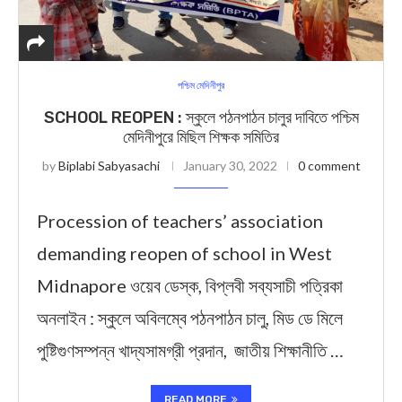
পশ্চিম মেদিনীপুর
SCHOOL REOPEN : স্কুলে পঠনপাঠন চালুর দাবিতে পশ্চিম
মেদিনীপুরে মিছিল শিক্ষক সমিতির
by
Biplabi Sabyasachi
January 30, 2022
0 comment
Procession of teachers’ association
demanding reopen of school in West
Midnapore ওয়েব ডেস্ক, বিপ্লবী সব্যসাচী পত্রিকা
অনলাইন : স্কুলে অবিলম্বে পঠনপাঠন চালু, মিড ডে মিলে
পুষ্টিগুণসম্পন্ন খাদ্যসামগ্রী প্রদান, জাতীয় শিক্ষানীতি …
READ MORE