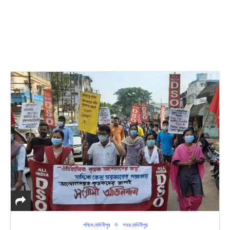
পশ্চিম মেদিনীপুর
শহর মেদিনীপুর