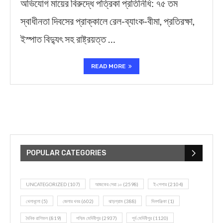
অভিযোগ মায়ের বিরুদ্ধে পত্রিকা প্রতিনিধি: ৭৫ তম
স্বাধীনতা দিবসের প্রাক্কালে রেল-ব্যাংক-বীমা, প্রতিরক্ষা,
ইস্পাত বিদ্যুৎ সহ রাষ্ট্রয়ত্ত …
READ MORE
POPULAR CATEGORIES
UNCATEGORIZED
(107)
আজকের সেরা ১০
(2598)
ই-পেপার
(2104)
খেলাধূলো
(5)
জেলার খবর
(602)
ঝাড়গ্রাম
(388)
দিনপঞ্জিকা
(1)
দৈনিক রাশিফল
(819)
পশ্চিম মেদিনীপুর
(2937)
পূর্ব মেদিনীপুর
(1120)