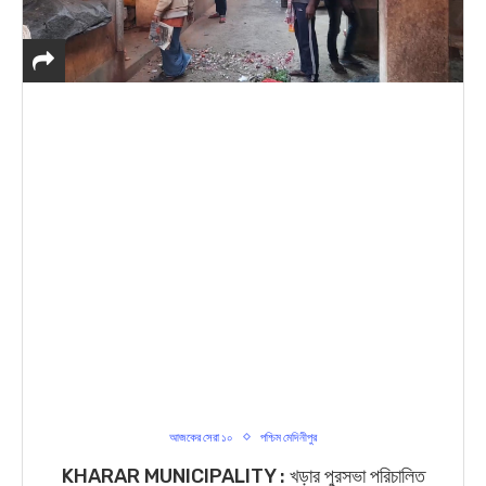
আজকের সেরা ১০
পশ্চিম মেদিনীপুর
KHARAR MUNICIPALITY : খড়ার পুরসভা পরিচালিত