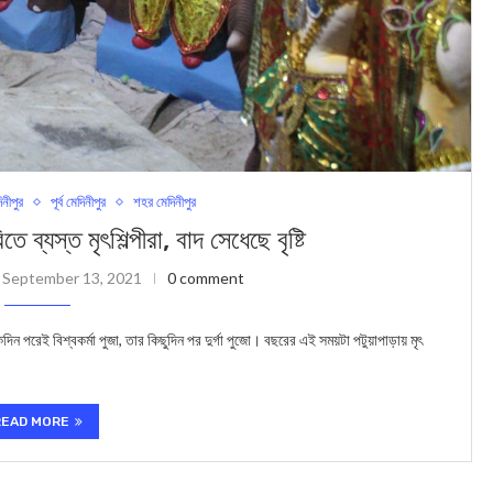
িনীপুর
পূর্ব মেদিনীপুর
শহর মেদিনীপুর
রিতে ব্যস্ত মৃৎশিল্পীরা, বাদ সেধেছে বৃষ্টি
September 13, 2021
0 comment
 পরেই বিশ্বকর্মা পুজা, তার কিছুদিন পর দুর্গা পুজো। বছরের এই সময়টা পটুয়াপাড়ায় মৃৎ
READ MORE