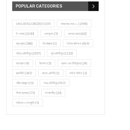
POPULAR CATEGORIES
UNCATEGORIZED
(107)
আজকের সেরা ১০
(2598)
ই-পেপার
(2100)
খেলাধূলো
(5)
জেলার খবর
(602)
ঝাড়গ্রাম
(388)
দিনপঞ্জিকা
(1)
দৈনিক রাশিফল
(819)
পশ্চিম মেদিনীপুর
(2937)
পূর্ব মেদিনীপুর
(1120)
বন্যপ্রাণ
(4)
বিনোদন
(3)
ভ্রমণ এবং তীর্থকেন্দ্র
(24)
রাজনীতি
(347)
রান্না-রেসিপী
(1)
লাইফ স্টাইল
(2)
শরীর স্বাস্থ্য
(15)
শহর মেদিনীপুর
(917)
শিক্ষা ব্যবস্থা
(75)
সম্পাদকীয়
(20)
সাহিত্য ও সংস্কৃতি
(5)