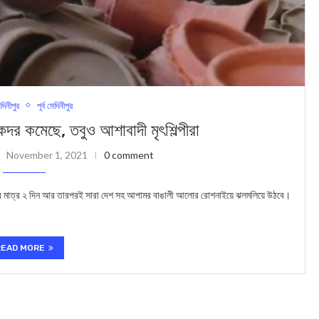
েদিনীপুর
পূর্ব মেদিনীপুর
কদর কমেছে, তবুও আশাবাদী মৃৎশিল্পীরা
November 1, 2021
0 comment
 আর মাত্র ২ দিন আর তারপরই সারা দেশ সহ আপামর বাঙালী আলোর রোশনাইয়ে ঝলমলিয়ে উঠবে।
READ MORE