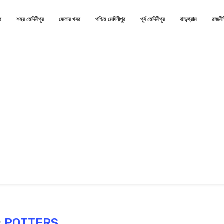
র
শহর মেদিনীপুর
জেলার খবর
পশ্চিম মেদিনীপুর
পূর্ব মেদিনীপুর
ঝাড়গ্রাম
রাজনী
:
POTTERS