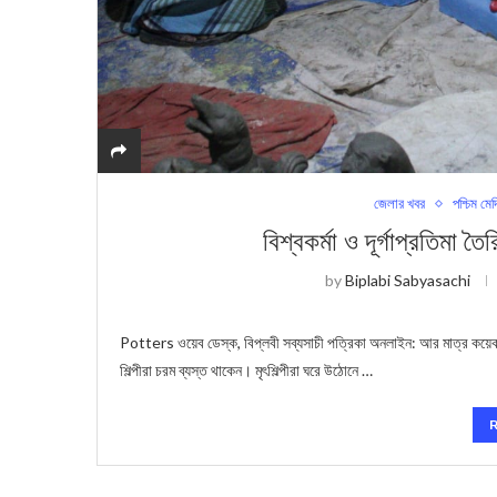
জেলার খবর
পশ্চিম মেদ
বিশ্বকর্মা ও দূর্গ‍াপ্রতিমা তৈ
by
Biplabi Sabyasachi
Potters ওয়েব ডেস্ক, বিপ্লবী সব্যসাচী পত্রিকা অনলাইন: আর মাত্র কয়েকদিন
শিল্পীরা চরম ব্যস্ত থাকেন। মৃৎশিল্পীরা ঘরে উঠোনে …