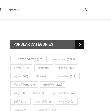
তি
অন্যান্য
POPULAR CATEGORIES
UNCATEGORIZED
(107)
আজকের সেরা ১০
(2598)
ই-পেপার
(2104)
খেলাধূলো
(5)
জেলার খবর
(602)
ঝাড়গ্রাম
(388)
দিনপঞ্জিকা
(1)
দৈনিক রাশিফল
(819)
পশ্চিম মেদিনীপুর
(2937)
পূর্ব মেদিনীপুর
(1120)
বন্যপ্রাণ
(4)
বিনোদন
(3)
ভ্রমণ এবং তীর্থকেন্দ্র
(24)
রাজনীতি
(347)
রান্না-রেসিপী
(1)
লাইফ স্টাইল
(2)
শরীর স্বাস্থ্য
(15)
শহর মেদিনীপুর
(917)