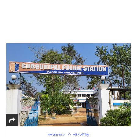
আজকের সেরা ১০
পশ্চিম মেদিনীপুর