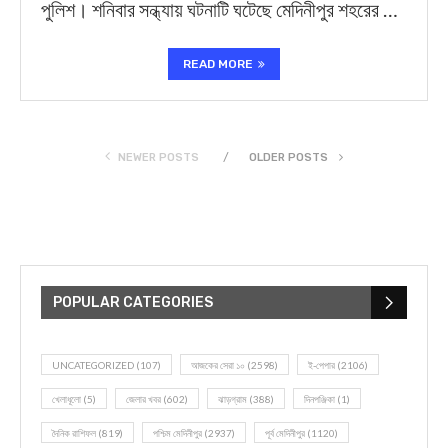
পুলিশ। শনিবার সন্ধ্যায় ঘটনাটি ঘটেছে মেদিনীপুর শহরের …
READ MORE
NEWER POSTS
OLDER POSTS
POPULAR CATEGORIES
UNCATEGORIZED
(107)
আজকের সেরা ১০
(2598)
ই-পেপার
(2106)
খেলাধূলো
(5)
জেলার খবর
(602)
ঝাড়গ্রাম
(388)
দিনপঞ্জিকা
(1)
দৈনিক রাশিফল
(819)
পশ্চিম মেদিনীপুর
(2937)
পূর্ব মেদিনীপুর
(1120)