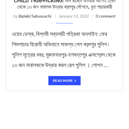
CHILD TRAFFICKING: ভিন রাজ্যে যাওয়ার আগেই ট্রেন
থেকে ১৩ জন নাবালক উদ্ধার খড়্গপুর স্টেশনে, ধৃত পাচারকারী
by
Biplabi Sabyasachi
January 12, 2022
0 comment
ওয়েব ডেস্ক, বিপ্লবী সব্যসাচী পত্রিকা অনলাইন: ফের
শিশুপাচার বিরোধী অভিযানে সাফল্য পেল খড়্গপুর পুলিশ ৷
পুলিশ সূত্রের খবর, মুজফফরপুর-যশবন্তপুর এক্সপ্রেস থেকে
১৩ জন নাবালককে উদ্ধার করল রেল পুলিশ । গোপন …
READ MORE