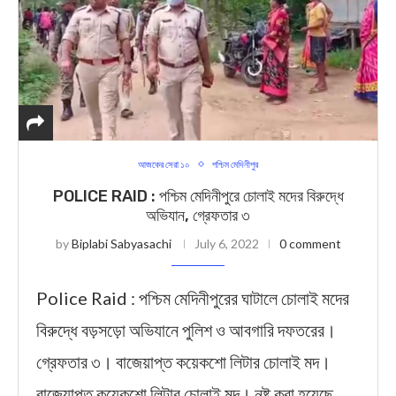
আজকের সেরা ১০
পশ্চিম মেদিনীপুর
POLICE RAID : পশ্চিম মেদিনীপুরে চোলাই মদের বিরুদ্ধে
অভিযান, গ্রেফতার ৩
by
Biplabi Sabyasachi
July 6, 2022
0 comment
Police Raid : পশ্চিম মেদিনীপুরের ঘাটালে চোলাই মদের
বিরুদ্ধে বড়সড়ো অভিযানে পুলিশ ও আবগারি দফতরের।
গ্রেফতার ৩। বাজেয়াপ্ত কয়েকশো লিটার চোলাই মদ।
বাজেয়াপ্ত কয়েকশো লিটার চোলাই মদ। নষ্ট করা হয়েছে …