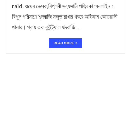
raid. ওয়েব ডেস্ক,বিপ্লবী সব্যসাচী পত্রিকা অনলাইন :
বিপুল পরিমাণে শব্দবাজি মজুত রাখার খবরে অভিযান কোতয়ালী
থানার। প্রায় এক কুইন্ট্যাল শব্দবাজি …
READ MORE