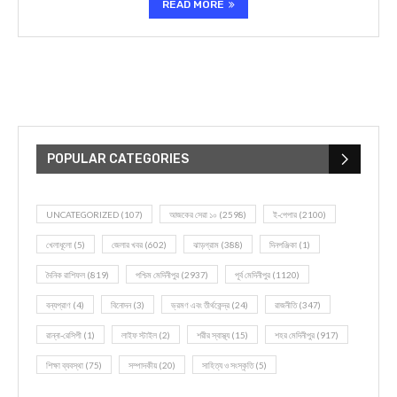
READ MORE
POPULAR CATEGORIES
UNCATEGORIZED
(107)
আজকের সেরা ১০
(2598)
ই-পেপার
(2100)
খেলাধূলো
(5)
জেলার খবর
(602)
ঝাড়গ্রাম
(388)
দিনপঞ্জিকা
(1)
দৈনিক রাশিফল
(819)
পশ্চিম মেদিনীপুর
(2937)
পূর্ব মেদিনীপুর
(1120)
বন্যপ্রাণ
(4)
বিনোদন
(3)
ভ্রমণ এবং তীর্থকেন্দ্র
(24)
রাজনীতি
(347)
রান্না-রেসিপী
(1)
লাইফ স্টাইল
(2)
শরীর স্বাস্থ্য
(15)
শহর মেদিনীপুর
(917)
শিক্ষা ব্যবস্থা
(75)
সম্পাদকীয়
(20)
সাহিত্য ও সংস্কৃতি
(5)