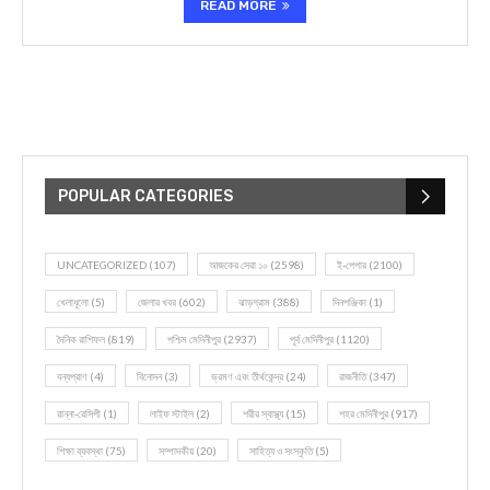
READ MORE
POPULAR CATEGORIES
UNCATEGORIZED
(107)
আজকের সেরা ১০
(2598)
ই-পেপার
(2100)
খেলাধূলো
(5)
জেলার খবর
(602)
ঝাড়গ্রাম
(388)
দিনপঞ্জিকা
(1)
দৈনিক রাশিফল
(819)
পশ্চিম মেদিনীপুর
(2937)
পূর্ব মেদিনীপুর
(1120)
বন্যপ্রাণ
(4)
বিনোদন
(3)
ভ্রমণ এবং তীর্থকেন্দ্র
(24)
রাজনীতি
(347)
রান্না-রেসিপী
(1)
লাইফ স্টাইল
(2)
শরীর স্বাস্থ্য
(15)
শহর মেদিনীপুর
(917)
শিক্ষা ব্যবস্থা
(75)
সম্পাদকীয়
(20)
সাহিত্য ও সংস্কৃতি
(5)