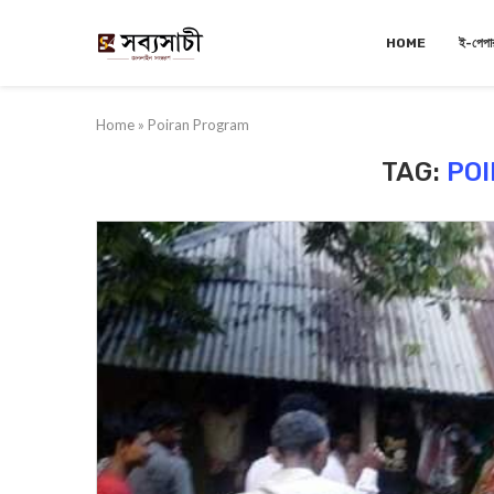
HOME
ই-পেপা
Home
»
Poiran Program
TAG:
PO