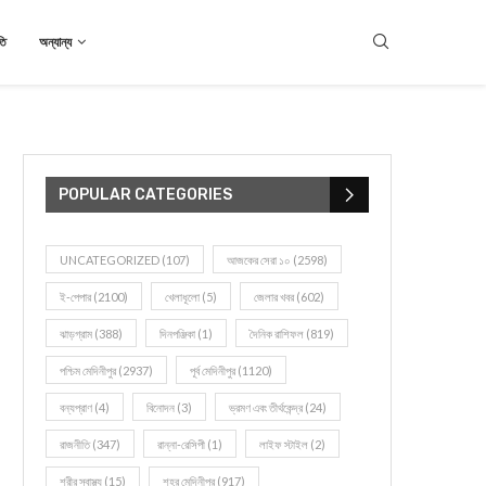
তি
অন্যান্য
POPULAR CATEGORIES
UNCATEGORIZED
(107)
আজকের সেরা ১০
(2598)
ই-পেপার
(2100)
খেলাধূলো
(5)
জেলার খবর
(602)
ঝাড়গ্রাম
(388)
দিনপঞ্জিকা
(1)
দৈনিক রাশিফল
(819)
পশ্চিম মেদিনীপুর
(2937)
পূর্ব মেদিনীপুর
(1120)
বন্যপ্রাণ
(4)
বিনোদন
(3)
ভ্রমণ এবং তীর্থকেন্দ্র
(24)
রাজনীতি
(347)
রান্না-রেসিপী
(1)
লাইফ স্টাইল
(2)
শরীর স্বাস্থ্য
(15)
শহর মেদিনীপুর
(917)