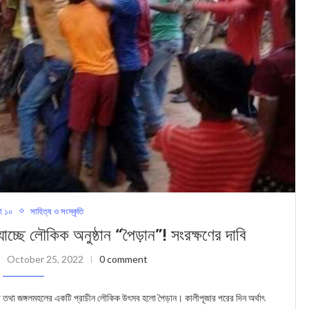
া ১০
সাহিত্য ও সংস্কৃতি
 লৌকিক অনুষ্ঠান “পৈড়ান”! সংরক্ষণের দাবি
October 25, 2022
0 comment
 তথা জঙ্গলমহলের একটি প্রাচীন লৌকিক উৎসব হলো পৈড়ান। কালীপূজার পরের দিন অর্থাৎ