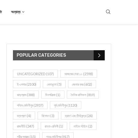
তি
অন্যান্য
POPULAR CATEGORIES
UNCATEGORIZED
(107)
আজকের সেরা ১০
(2598)
ই-পেপার
(2100)
খেলাধূলো
(5)
জেলার খবর
(602)
ঝাড়গ্রাম
(388)
দিনপঞ্জিকা
(1)
দৈনিক রাশিফল
(819)
পশ্চিম মেদিনীপুর
(2937)
পূর্ব মেদিনীপুর
(1120)
বন্যপ্রাণ
(4)
বিনোদন
(3)
ভ্রমণ এবং তীর্থকেন্দ্র
(24)
রাজনীতি
(347)
রান্না-রেসিপী
(1)
লাইফ স্টাইল
(2)
শরীর স্বাস্থ্য
(15)
শহর মেদিনীপুর
(917)