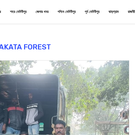
র
শহর মেদিনীপুর
জেলার খবর
পশ্চিম মেদিনীপুর
পূর্ব মেদিনীপুর
ঝাড়গ্রাম
রাজনী
AKATA FOREST