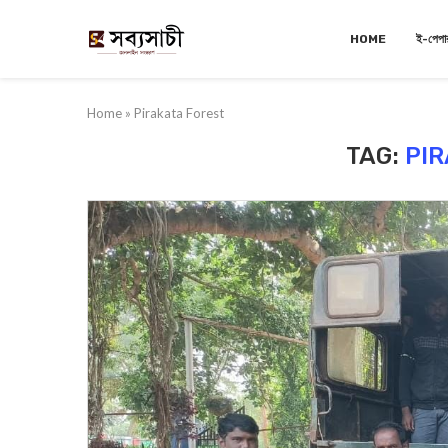
HOME
ই-পেপা
Home
»
Pirakata Forest
TAG:
PIR