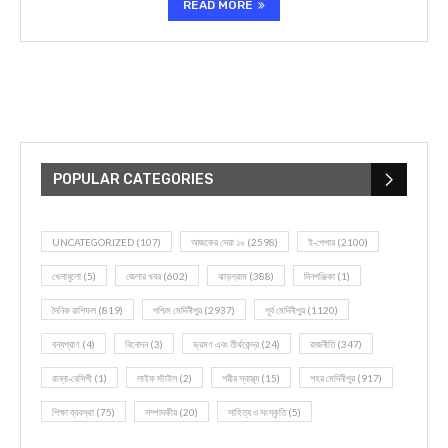
READ MORE
POPULAR CATEGORIES
UNCATEGORIZED
(107)
আজকের সেরা ১০
(2598)
ই-পেপার
(2100)
খেলাধূলো
(5)
জেলার খবর
(602)
ঝাড়গ্রাম
(388)
দিনপঞ্জিকা
(1)
দৈনিক রাশিফল
(819)
পশ্চিম মেদিনীপুর
(2937)
পূর্ব মেদিনীপুর
(1120)
বন্যপ্রাণ
(4)
বিনোদন
(3)
ভ্রমণ এবং তীর্থকেন্দ্র
(24)
রাজনীতি
(347)
রান্না-রেসিপী
(1)
লাইফ স্টাইল
(2)
শরীর স্বাস্থ্য
(15)
শহর মেদিনীপুর
(917)
শিক্ষা ব্যবস্থা
(75)
সম্পাদকীয়
(20)
সাহিত্য ও সংস্কৃতি
(5)