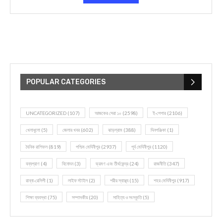
POPULAR CATEGORIES
UNCATEGORIZED
(107)
আজকের সেরা ১০
(2598)
ই-পেপার
(2106)
খেলাধূলো
(5)
জেলার খবর
(602)
ঝাড়গ্রাম
(388)
দিনপঞ্জিকা
(1)
দৈনিক রাশিফল
(819)
পশ্চিম মেদিনীপুর
(2937)
পূর্ব মেদিনীপুর
(1120)
বন্যপ্রাণ
(4)
বিনোদন
(3)
ভ্রমণ এবং তীর্থকেন্দ্র
(24)
রাজনীতি
(347)
রান্না-রেসিপী
(1)
লাইফ স্টাইল
(2)
শরীর স্বাস্থ্য
(15)
শহর মেদিনীপুর
(917)
শিক্ষা ব্যবস্থা
(75)
সম্পাদকীয়
(20)
সাহিত্য ও সংস্কৃতি
(5)