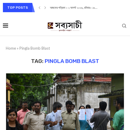
TOP POSTS
আজকের পত্রিকা – ২ আগস্ট ২০২৬, রবিবার– ১৬...
Home
»
Pingla Bomb Blast
TAG:
PINGLA BOMB BLAST