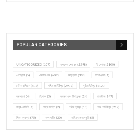
POPULAR CATEGORIES
UNCATEGORIZED
(107)
আজকের সেরা ১০
(2598)
ই-পেপার
(2100)
খেলাধূলো
(5)
জেলার খবর
(602)
ঝাড়গ্রাম
(388)
দিনপঞ্জিকা
(1)
দৈনিক রাশিফল
(819)
পশ্চিম মেদিনীপুর
(2937)
পূর্ব মেদিনীপুর
(1120)
বন্যপ্রাণ
(4)
বিনোদন
(3)
ভ্রমণ এবং তীর্থকেন্দ্র
(24)
রাজনীতি
(347)
রান্না-রেসিপী
(1)
লাইফ স্টাইল
(2)
শরীর স্বাস্থ্য
(15)
শহর মেদিনীপুর
(917)
শিক্ষা ব্যবস্থা
(75)
সম্পাদকীয়
(20)
সাহিত্য ও সংস্কৃতি
(5)