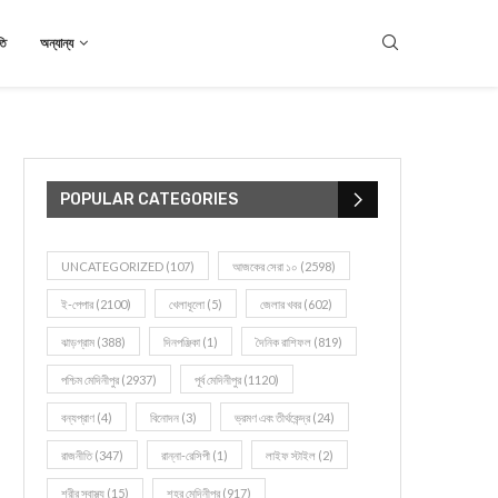
তি
অন্যান্য
POPULAR CATEGORIES
UNCATEGORIZED
(107)
আজকের সেরা ১০
(2598)
ই-পেপার
(2100)
খেলাধূলো
(5)
জেলার খবর
(602)
ঝাড়গ্রাম
(388)
দিনপঞ্জিকা
(1)
দৈনিক রাশিফল
(819)
পশ্চিম মেদিনীপুর
(2937)
পূর্ব মেদিনীপুর
(1120)
বন্যপ্রাণ
(4)
বিনোদন
(3)
ভ্রমণ এবং তীর্থকেন্দ্র
(24)
রাজনীতি
(347)
রান্না-রেসিপী
(1)
লাইফ স্টাইল
(2)
শরীর স্বাস্থ্য
(15)
শহর মেদিনীপুর
(917)