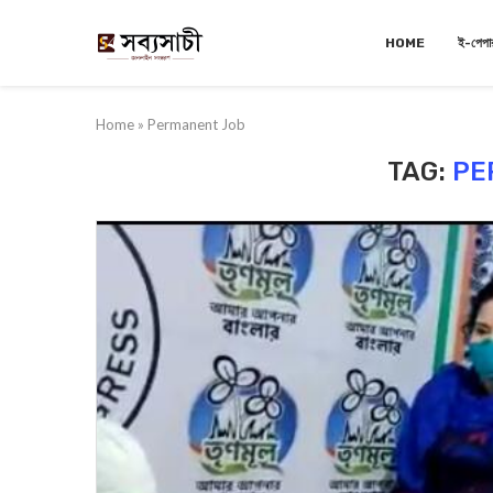
HOME
ই-পেপা
Home
»
Permanent Job
TAG:
PE