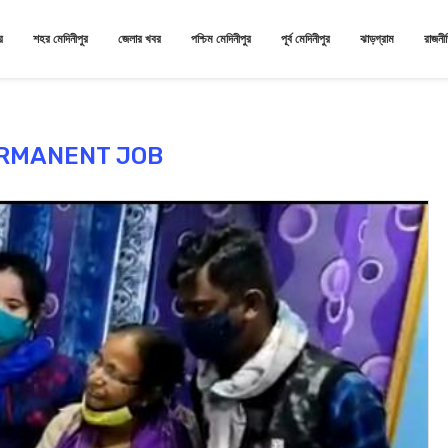
র
শহর মেদিনীপুর
জেলার খবর
পশ্চিম মেদিনীপুর
পূর্ব মেদিনীপুর
ঝাড়গ্রাম
রাজনী
RMANENT JOB