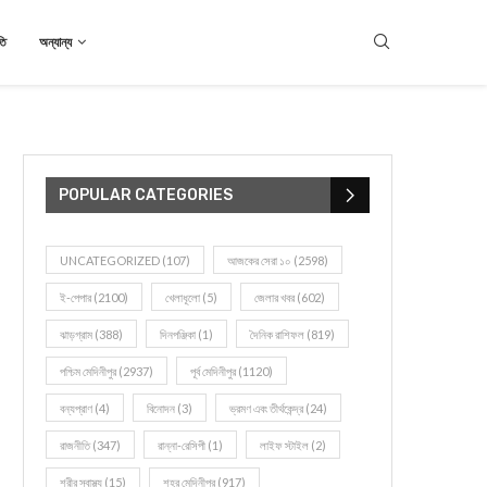
তি
অন্যান্য
POPULAR CATEGORIES
UNCATEGORIZED
(107)
আজকের সেরা ১০
(2598)
ই-পেপার
(2100)
খেলাধূলো
(5)
জেলার খবর
(602)
ঝাড়গ্রাম
(388)
দিনপঞ্জিকা
(1)
দৈনিক রাশিফল
(819)
পশ্চিম মেদিনীপুর
(2937)
পূর্ব মেদিনীপুর
(1120)
বন্যপ্রাণ
(4)
বিনোদন
(3)
ভ্রমণ এবং তীর্থকেন্দ্র
(24)
রাজনীতি
(347)
রান্না-রেসিপী
(1)
লাইফ স্টাইল
(2)
শরীর স্বাস্থ্য
(15)
শহর মেদিনীপুর
(917)