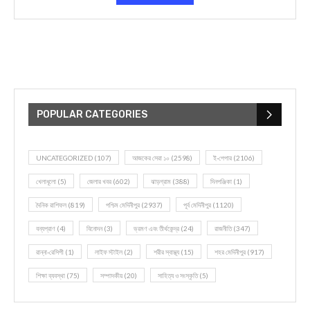
POPULAR CATEGORIES
UNCATEGORIZED
(107)
আজকের সেরা ১০
(2598)
ই-পেপার
(2106)
খেলাধূলো
(5)
জেলার খবর
(602)
ঝাড়গ্রাম
(388)
দিনপঞ্জিকা
(1)
দৈনিক রাশিফল
(819)
পশ্চিম মেদিনীপুর
(2937)
পূর্ব মেদিনীপুর
(1120)
বন্যপ্রাণ
(4)
বিনোদন
(3)
ভ্রমণ এবং তীর্থকেন্দ্র
(24)
রাজনীতি
(347)
রান্না-রেসিপী
(1)
লাইফ স্টাইল
(2)
শরীর স্বাস্থ্য
(15)
শহর মেদিনীপুর
(917)
শিক্ষা ব্যবস্থা
(75)
সম্পাদকীয়
(20)
সাহিত্য ও সংস্কৃতি
(5)