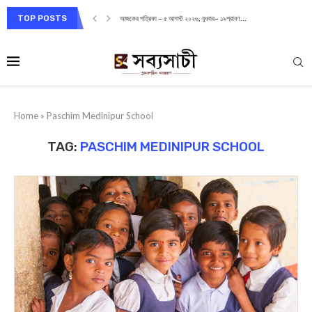
TOP POSTS
আজকের পত্রিকা – ৫ আগস্ট ২০২৬, বুধবার– ১৯শ্রাবণ...
Home
»
Paschim Medinipur School
TAG:
PASCHIM MEDINIPUR SCHOOL