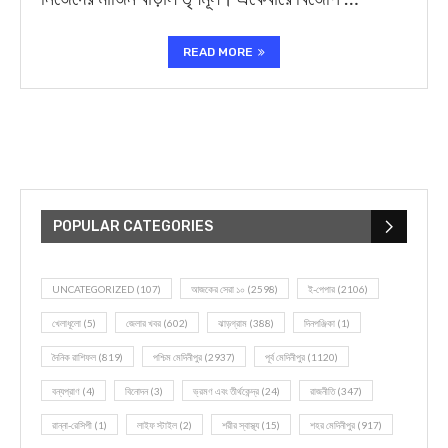
READ MORE
POPULAR CATEGORIES
UNCATEGORIZED
(107)
আজকের সেরা ১০
(2598)
ই-পেপার
(2106)
খেলাধূলো
(5)
জেলার খবর
(602)
ঝাড়গ্রাম
(388)
দিনপঞ্জিকা
(1)
দৈনিক রাশিফল
(819)
পশ্চিম মেদিনীপুর
(2937)
পূর্ব মেদিনীপুর
(1120)
বন্যপ্রাণ
(4)
বিনোদন
(3)
ভ্রমণ এবং তীর্থকেন্দ্র
(24)
রাজনীতি
(347)
রান্না-রেসিপী
(1)
লাইফ স্টাইল
(2)
শরীর স্বাস্থ্য
(15)
শহর মেদিনীপুর
(917)