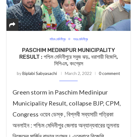
পশ্চিম মেদিনীপুর
শহর মেদিনীপুর
PASCHIM MEDINIPUR MUNICIPALITY
RESULT : পশ্চিম মেদিনীপুরে সবুজ ঝড়, ধরাশায়ী বিজেপি,
সিপিএম, কংগ্রেস
by
Biplabi Sabyasachi
March 2, 2022
0 comment
Green storm in Paschim Medinipur
Municipality Result, collapse BJP, CPM,
Congress ওয়েব ডেস্ক , বিপ্লবী সব্যসাচী পত্রিকা
অনলাইন : পশ্চিম মেদিনীপুর জেলায় অন্যান্যবারের তুলনায়
নিজেদের মার্জিন বাড়াল তৃণমূল। একেবারে বিজেপি …