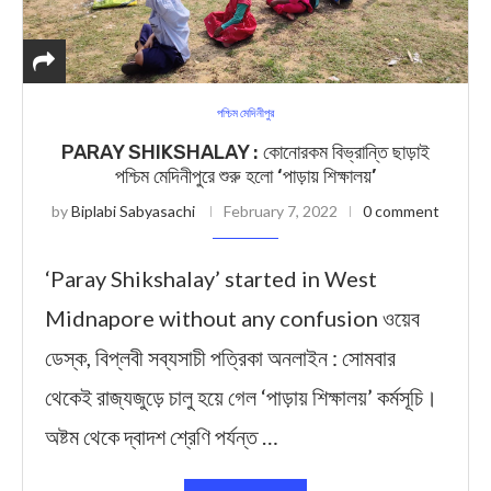
পশ্চিম মেদিনীপুর
PARAY SHIKSHALAY : কোনোরকম বিভ্রান্তি ছাড়াই
পশ্চিম মেদিনীপুরে শুরু হলো ‘পাড়ায় শিক্ষালয়’
by
Biplabi Sabyasachi
February 7, 2022
0 comment
‘Paray Shikshalay’ started in West
Midnapore without any confusion ওয়েব
ডেস্ক, বিপ্লবী সব্যসাচী পত্রিকা অনলাইন : সোমবার
থেকেই রাজ্যজুড়ে চালু হয়ে গেল ‘পাড়ায় শিক্ষালয়’ কর্মসূচি।
অষ্টম থেকে দ্বাদশ শ্রেণি পর্যন্ত …