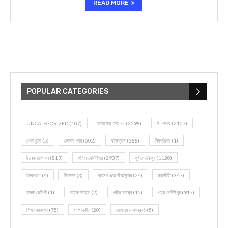
READ MORE
POPULAR CATEGORIES
UNCATEGORIZED
(107)
আজকের সেরা ১০
(2598)
ই-পেপার
(2107)
খেলাধূলো
(5)
জেলার খবর
(602)
ঝাড়গ্রাম
(388)
দিনপঞ্জিকা
(1)
দৈনিক রাশিফল
(819)
পশ্চিম মেদিনীপুর
(2937)
পূর্ব মেদিনীপুর
(1120)
বন্যপ্রাণ
(4)
বিনোদন
(3)
ভ্রমণ এবং তীর্থকেন্দ্র
(24)
রাজনীতি
(347)
রান্না-রেসিপী
(1)
লাইফ স্টাইল
(2)
শরীর স্বাস্থ্য
(15)
শহর মেদিনীপুর
(917)
শিক্ষা ব্যবস্থা
(75)
সম্পাদকীয়
(20)
সাহিত্য ও সংস্কৃতি
(5)