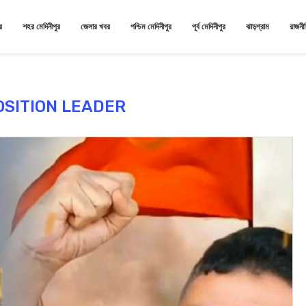
র
শহর মেদিনীপুর
জেলার খবর
পশ্চিম মেদিনীপুর
পূর্ব মেদিনীপুর
ঝাড়গ্রাম
রাজনী
SITION LEADER