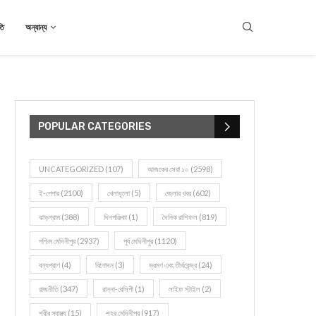
তি
অন্যান্য
POPULAR CATEGORIES
UNCATEGORIZED
(107)
আজকের সেরা ১০
(2598)
ই-পেপার
(2100)
খেলাধূলো
(5)
জেলার খবর
(602)
ঝাড়গ্রাম
(388)
দিনপঞ্জিকা
(1)
দৈনিক রাশিফল
(819)
পশ্চিম মেদিনীপুর
(2937)
পূর্ব মেদিনীপুর
(1120)
বন্যপ্রাণ
(4)
বিনোদন
(3)
ভ্রমণ এবং তীর্থকেন্দ্র
(24)
রাজনীতি
(347)
রান্না-রেসিপী
(1)
লাইফ স্টাইল
(2)
শরীর স্বাস্থ্য
(15)
শহর মেদিনীপুর
(917)