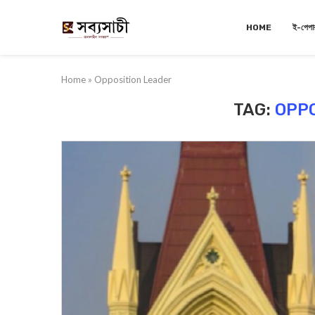
HOME
ই-পেপা
Home
»
Opposition Leader
TAG:
OPPO