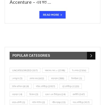
Accenture – এর মত …
READ MORE
POPULAR CATEGORIES
UNCATEGORIZED
(107)
আজকের সেরা ১০
(2598)
ই-পেপার
(2106)
খেলাধূলো
(5)
জেলার খবর
(602)
ঝাড়গ্রাম
(388)
দিনপঞ্জিকা
(1)
দৈনিক রাশিফল
(819)
পশ্চিম মেদিনীপুর
(2937)
পূর্ব মেদিনীপুর
(1120)
বন্যপ্রাণ
(4)
বিনোদন
(3)
ভ্রমণ এবং তীর্থকেন্দ্র
(24)
রাজনীতি
(347)
রান্না-রেসিপী
(1)
লাইফ স্টাইল
(2)
শরীর স্বাস্থ্য
(15)
শহর মেদিনীপুর
(917)