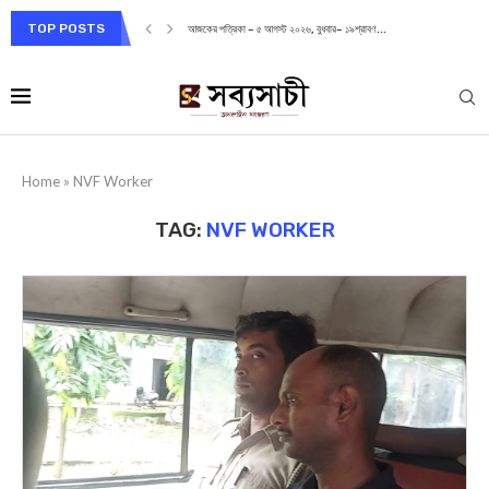
TOP POSTS
আজকের পত্রিকা – ৫ আগস্ট ২০২৬, বুধবার– ১৯শ্রাবণ...
Home
»
NVF Worker
TAG:
NVF WORKER