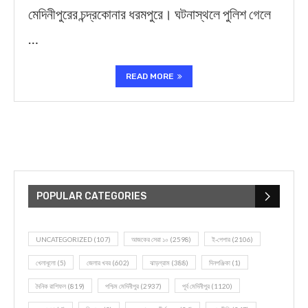
মেদিনীপুরের চন্দ্রকোনার ধরমপুরে। ঘটনাস্থলে পুলিশ গেলে
…
READ MORE
POPULAR CATEGORIES
UNCATEGORIZED
(107)
আজকের সেরা ১০
(2598)
ই-পেপার
(2106)
খেলাধূলো
(5)
জেলার খবর
(602)
ঝাড়গ্রাম
(388)
দিনপঞ্জিকা
(1)
দৈনিক রাশিফল
(819)
পশ্চিম মেদিনীপুর
(2937)
পূর্ব মেদিনীপুর
(1120)