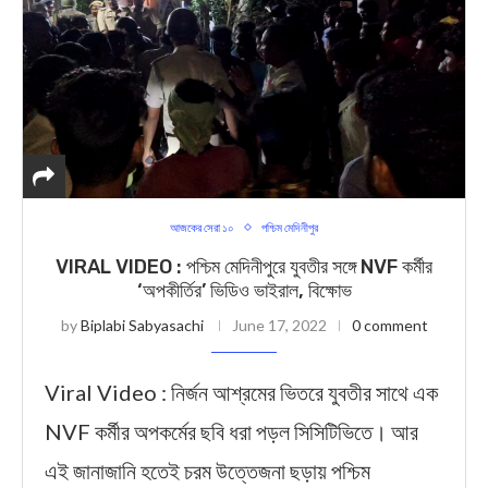
আজকের সেরা ১০
পশ্চিম মেদিনীপুর
VIRAL VIDEO : পশ্চিম মেদিনীপুরে যুবতীর সঙ্গে NVF কর্মীর
‘অপকীর্তির’ ভিডিও ভাইরাল, বিক্ষোভ
by
Biplabi Sabyasachi
June 17, 2022
0 comment
Viral Video : নির্জন আশ্রমের ভিতরে যুবতীর সাথে এক
NVF কর্মীর অপকর্মের ছবি ধরা পড়ল সিসিটিভিতে। আর
এই জানাজানি হতেই চরম উত্তেজনা ছড়ায় পশ্চিম