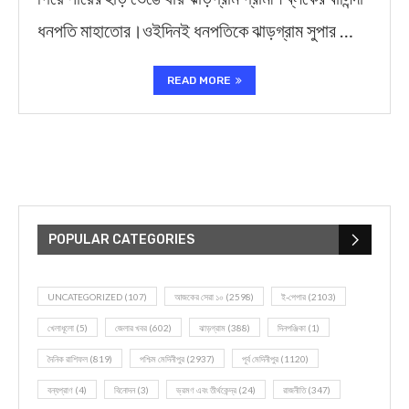
ধনপতি মাহাতোর।ওইদিনই ধনপতিকে ঝাড়গ্রাম সুপার …
READ MORE
POPULAR CATEGORIES
UNCATEGORIZED
(107)
আজকের সেরা ১০
(2598)
ই-পেপার
(2103)
খেলাধূলো
(5)
জেলার খবর
(602)
ঝাড়গ্রাম
(388)
দিনপঞ্জিকা
(1)
দৈনিক রাশিফল
(819)
পশ্চিম মেদিনীপুর
(2937)
পূর্ব মেদিনীপুর
(1120)
বন্যপ্রাণ
(4)
বিনোদন
(3)
ভ্রমণ এবং তীর্থকেন্দ্র
(24)
রাজনীতি
(347)