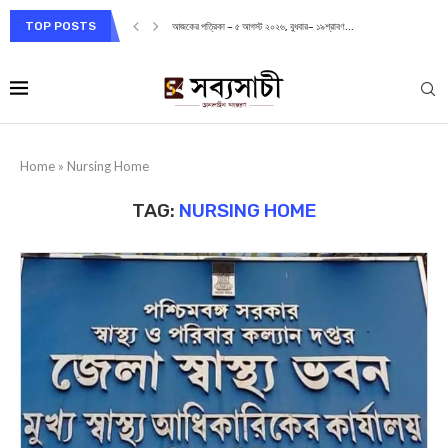
TOP POSTS
আজকের পত্রিকা – ৫ আগস্ট ২০২৬, বুধবার– ১৯শ্রাবণ...
Home
»
Nursing Home
TAG:
NURSING HOME