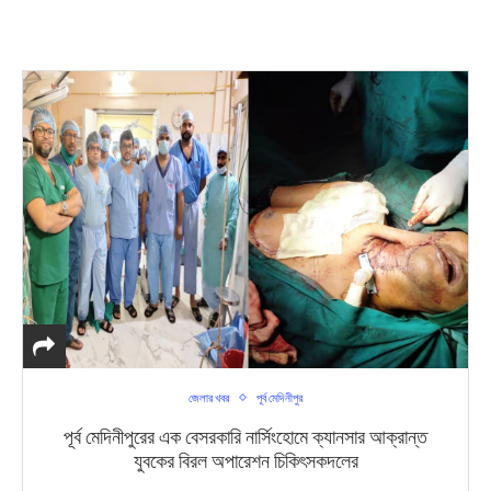
জেলার খবর
পূর্ব মেদিনীপুর
পূর্ব মেদিনীপুরের এক বেসরকারি নার্সিংহোমে ক্যানসার আক্রান্ত
যুবকের বিরল অপারেশন চিকিৎসকদলের