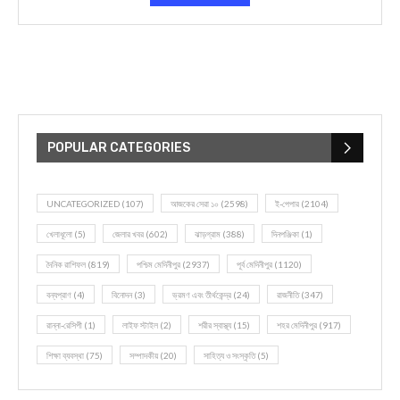
POPULAR CATEGORIES
UNCATEGORIZED
(107)
আজকের সেরা ১০
(2598)
ই-পেপার
(2104)
খেলাধূলো
(5)
জেলার খবর
(602)
ঝাড়গ্রাম
(388)
দিনপঞ্জিকা
(1)
দৈনিক রাশিফল
(819)
পশ্চিম মেদিনীপুর
(2937)
পূর্ব মেদিনীপুর
(1120)
বন্যপ্রাণ
(4)
বিনোদন
(3)
ভ্রমণ এবং তীর্থকেন্দ্র
(24)
রাজনীতি
(347)
রান্না-রেসিপী
(1)
লাইফ স্টাইল
(2)
শরীর স্বাস্থ্য
(15)
শহর মেদিনীপুর
(917)
শিক্ষা ব্যবস্থা
(75)
সম্পাদকীয়
(20)
সাহিত্য ও সংস্কৃতি
(5)