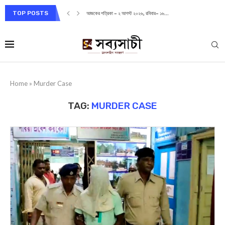
TOP POSTS
আজকের পত্রিকা – ২ আগস্ট ২০২৬, রবিবার– ১৬...
Home
»
Murder Case
TAG:
MURDER CASE