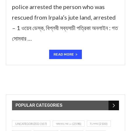
police arrested the person who was
rescued from Irpala’s jute land, arrested
– 1 ওয়েব ডেস্ক, বিপ্লবী সব্যসাচী পত্রিকা অনলাইন : গত
সোমবার …
READ MORE
POPULAR CATEGORIES
UNCATEGORIZED
(107)
আজকের সেরা ১০
(2598)
ই-পেপার
(2100)