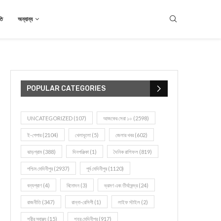
তি
অন্যান্য
POPULAR CATEGORIES
UNCATEGORIZED
(107)
আজকের সেরা ১০
(2598)
ই-পেপার
(2104)
খেলাধূলো
(5)
জেলার খবর
(602)
ঝাড়গ্রাম
(388)
দিনপঞ্জিকা
(1)
দৈনিক রাশিফল
(819)
পশ্চিম মেদিনীপুর
(2937)
পূর্ব মেদিনীপুর
(1120)
বন্যপ্রাণ
(4)
বিনোদন
(3)
ভ্রমণ এবং তীর্থকেন্দ্র
(24)
রাজনীতি
(347)
রান্না-রেসিপী
(1)
লাইফ স্টাইল
(2)
শরীর স্বাস্থ্য
(15)
শহর মেদিনীপুর
(917)