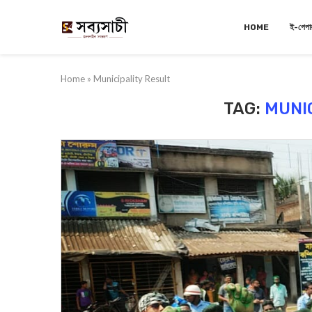
HOME
ই-পেপা
Home
»
Municipality Result
TAG:
MUNI