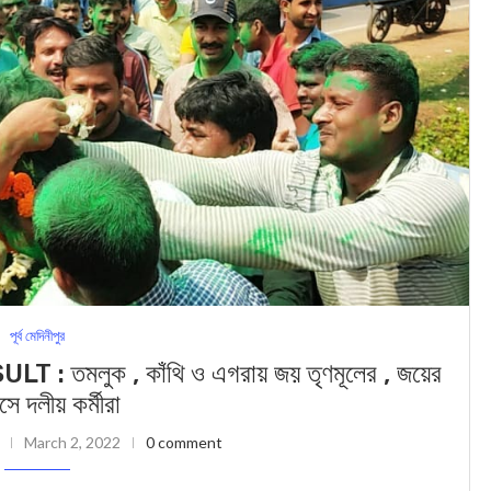
পূর্ব মেদিনীপুর
মলুক , কাঁথি ও এগরায় জয় তৃণমূলের , জয়ের
সে দলীয় কর্মীরা
March 2, 2022
0 comment