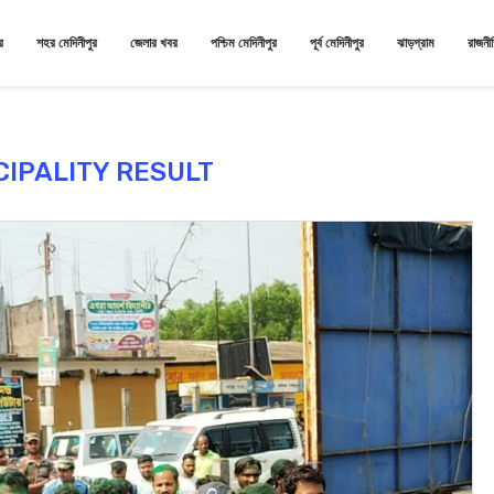
র
শহর মেদিনীপুর
জেলার খবর
পশ্চিম মেদিনীপুর
পূর্ব মেদিনীপুর
ঝাড়গ্রাম
রাজনী
CIPALITY RESULT