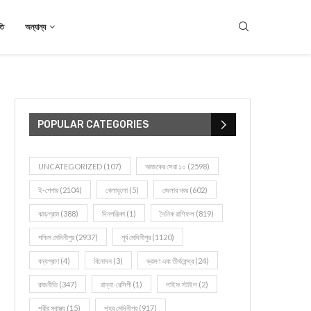
তি
অন্যান্য
POPULAR CATEGORIES
UNCATEGORIZED
(107)
আজকের সেরা ১০
(2598)
ই-পেপার
(2104)
খেলাধূলো
(5)
জেলার খবর
(602)
ঝাড়গ্রাম
(388)
দিনপঞ্জিকা
(1)
দৈনিক রাশিফল
(819)
পশ্চিম মেদিনীপুর
(2937)
পূর্ব মেদিনীপুর
(1120)
বন্যপ্রাণ
(4)
বিনোদন
(3)
ভ্রমণ এবং তীর্থকেন্দ্র
(24)
রাজনীতি
(347)
রান্না-রেসিপী
(1)
লাইফ স্টাইল
(2)
শরীর স্বাস্থ্য
(15)
শহর মেদিনীপুর
(917)