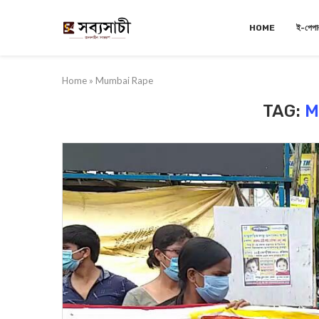
HOME
ই-পেপা
Home
»
Mumbai Rape
TAG:
M