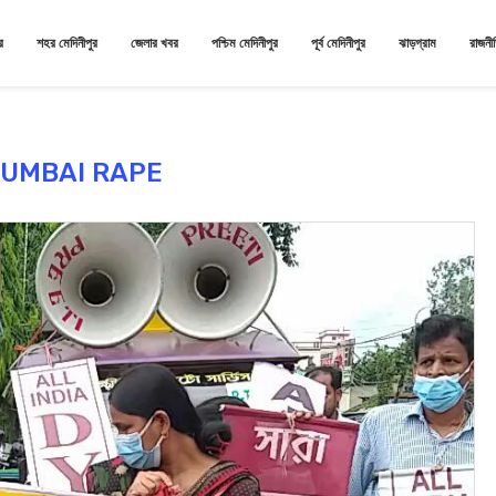
র
শহর মেদিনীপুর
জেলার খবর
পশ্চিম মেদিনীপুর
পূর্ব মেদিনীপুর
ঝাড়গ্রাম
রাজনী
UMBAI RAPE