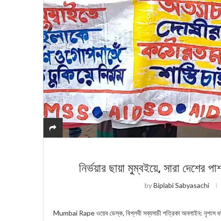
নির্ভয়ার ছায়া মু্ম্বইয়ে, সারা দেশের প
by
Biplabi Sabyasachi
Mumbai Rape ওয়েব ডেস্ক, বিপ্লবী সব্যসাচী পত্রিকা অনলাইন: নৃশংস ধর্ষণে