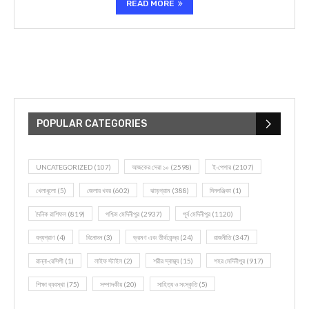
READ MORE
POPULAR CATEGORIES
UNCATEGORIZED
(107)
আজকের সেরা ১০
(2598)
ই-পেপার
(2107)
খেলাধূলো
(5)
জেলার খবর
(602)
ঝাড়গ্রাম
(388)
দিনপঞ্জিকা
(1)
দৈনিক রাশিফল
(819)
পশ্চিম মেদিনীপুর
(2937)
পূর্ব মেদিনীপুর
(1120)
বন্যপ্রাণ
(4)
বিনোদন
(3)
ভ্রমণ এবং তীর্থকেন্দ্র
(24)
রাজনীতি
(347)
রান্না-রেসিপী
(1)
লাইফ স্টাইল
(2)
শরীর স্বাস্থ্য
(15)
শহর মেদিনীপুর
(917)
শিক্ষা ব্যবস্থা
(75)
সম্পাদকীয়
(20)
সাহিত্য ও সংস্কৃতি
(5)