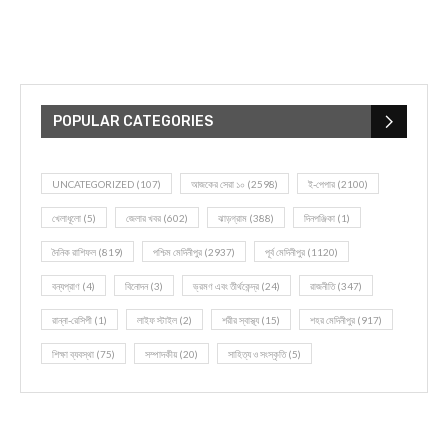
POPULAR CATEGORIES
UNCATEGORIZED
(107)
আজকের সেরা ১০
(2598)
ই-পেপার
(2100)
খেলাধূলো
(5)
জেলার খবর
(602)
ঝাড়গ্রাম
(388)
দিনপঞ্জিকা
(1)
দৈনিক রাশিফল
(819)
পশ্চিম মেদিনীপুর
(2937)
পূর্ব মেদিনীপুর
(1120)
বন্যপ্রাণ
(4)
বিনোদন
(3)
ভ্রমণ এবং তীর্থকেন্দ্র
(24)
রাজনীতি
(347)
রান্না-রেসিপী
(1)
লাইফ স্টাইল
(2)
শরীর স্বাস্থ্য
(15)
শহর মেদিনীপুর
(917)
শিক্ষা ব্যবস্থা
(75)
সম্পাদকীয়
(20)
সাহিত্য ও সংস্কৃতি
(5)