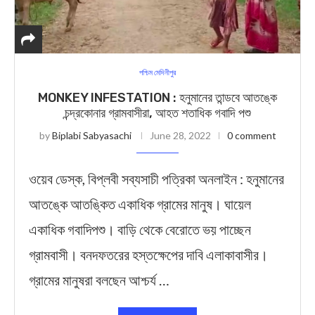
পশ্চিম মেদিনীপুর
MONKEY INFESTATION : হনুমানের তান্ডবে আতঙ্কে
চন্দ্রকোনার গ্রামবাসীরা, আহত শতাধিক গবাদি পশু
by
Biplabi Sabyasachi
June 28, 2022
0 comment
ওয়েব ডেস্ক, বিপ্লবী সব্যসাচী পত্রিকা অনলাইন : হনুমানের
আতঙ্কে আতঙ্কিত একাধিক গ্রামের মানুষ। ঘায়েল
একাধিক গবাদিপশু। বাড়ি থেকে বেরোতে ভয় পাচ্ছেন
গ্রামবাসী। বনদফতরের হস্তক্ষেপের দাবি এলাকাবাসীর।
গ্রামের মানুষরা বলছেন আশ্চর্য …