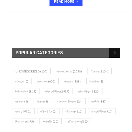
READ MORE
POPULAR CATEGORIES
UNCATEGORIZED
(107)
আজকের সেরা ১০
(2598)
ই-পেপার
(2104)
খেলাধূলো
(5)
জেলার খবর
(602)
ঝাড়গ্রাম
(388)
দিনপঞ্জিকা
(1)
দৈনিক রাশিফল
(819)
পশ্চিম মেদিনীপুর
(2937)
পূর্ব মেদিনীপুর
(1120)
বন্যপ্রাণ
(4)
বিনোদন
(3)
ভ্রমণ এবং তীর্থকেন্দ্র
(24)
রাজনীতি
(347)
রান্না-রেসিপী
(1)
লাইফ স্টাইল
(2)
শরীর স্বাস্থ্য
(15)
শহর মেদিনীপুর
(917)
শিক্ষা ব্যবস্থা
(75)
সম্পাদকীয়
(20)
সাহিত্য ও সংস্কৃতি
(5)