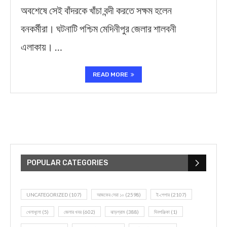
অবশেষে সেই বাঁদরকে খাঁচা বন্দী করতে সক্ষম হলেন
বনকর্মীরা। ঘটনাটি পশ্চিম মেদিনীপুর জেলার শালবনী
এলাকায়। …
READ MORE
POPULAR CATEGORIES
UNCATEGORIZED
(107)
আজকের সেরা ১০
(2598)
ই-পেপার
(2107)
খেলাধূলো
(5)
জেলার খবর
(602)
ঝাড়গ্রাম
(388)
দিনপঞ্জিকা
(1)