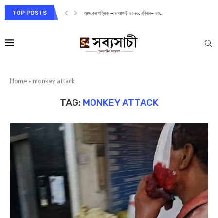
TOP POSTS
আজকের পত্রিকা – ৯ আগস্ট ২০২৬, রবিবার– ২৩...
Home
»
monkey attack
TAG:
MONKEY ATTACK