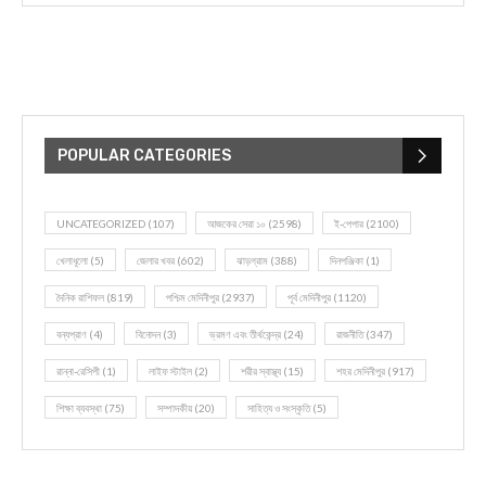
POPULAR CATEGORIES
UNCATEGORIZED
(107)
আজকের সেরা ১০
(2598)
ই-পেপার
(2100)
খেলাধূলো
(5)
জেলার খবর
(602)
ঝাড়গ্রাম
(388)
দিনপঞ্জিকা
(1)
দৈনিক রাশিফল
(819)
পশ্চিম মেদিনীপুর
(2937)
পূর্ব মেদিনীপুর
(1120)
বন্যপ্রাণ
(4)
বিনোদন
(3)
ভ্রমণ এবং তীর্থকেন্দ্র
(24)
রাজনীতি
(347)
রান্না-রেসিপী
(1)
লাইফ স্টাইল
(2)
শরীর স্বাস্থ্য
(15)
শহর মেদিনীপুর
(917)
শিক্ষা ব্যবস্থা
(75)
সম্পাদকীয়
(20)
সাহিত্য ও সংস্কৃতি
(5)