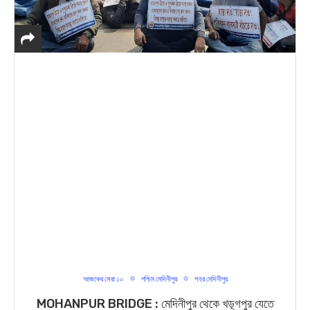
আজকের সেরা ১০
পশ্চিম মেদিনীপুর
শহর মেদিনীপুর
MOHANPUR BRIDGE : মেদিনীপুর থেকে খড়্গপুর যেতে