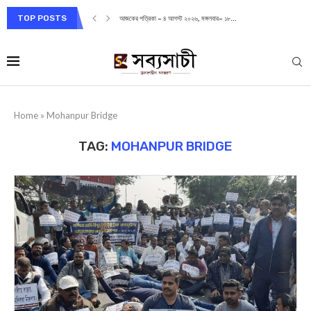
TOP POSTS
আজকের পত্রিকা – ৪ আগস্ট ২০২৬, মঙ্গলবার– ১৮...
Home
»
Mohanpur Bridge
TAG:
MOHANPUR BRIDGE