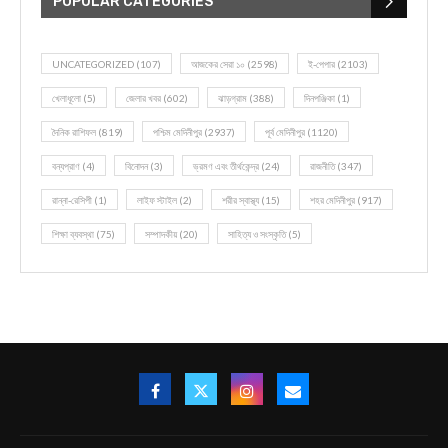
POPULAR CATEGORIES
UNCATEGORIZED
(107)
আজকের সেরা ১০
(2598)
ই-পেপার
(2103)
খেলাধূলো
(5)
জেলার খবর
(602)
ঝাড়গ্রাম
(388)
দিনপঞ্জিকা
(1)
দৈনিক রাশিফল
(819)
পশ্চিম মেদিনীপুর
(2937)
পূর্ব মেদিনীপুর
(1120)
বন্যপ্রাণ
(4)
বিনোদন
(3)
ভ্রমণ এবং তীর্থকেন্দ্র
(24)
রাজনীতি
(347)
রান্না-রেসিপী
(1)
লাইফ স্টাইল
(2)
শরীর স্বাস্থ্য
(15)
শহর মেদিনীপুর
(917)
শিক্ষা ব্যবস্থা
(75)
সম্পাদকীয়
(20)
সাহিত্য ও সংস্কৃতি
(5)