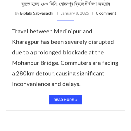
ঘুরতে হচ্ছে ২৮০ কিমি, মোহনপুর ব্রিজে দীর্ঘক্ষণ অবরোধ
by
Biplabi Sabyasachi
January 8, 2025
0 comment
Travel between Medinipur and
Kharagpur has been severely disrupted
due to a prolonged blockade at the
Mohanpur Bridge. Commuters are facing
a 280km detour, causing significant
inconvenience and delays.
READ MORE