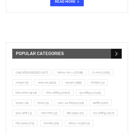
READ MORE
POPULAR CATEGORIES
UNCATEGORIZED
(107)
আজকের সেরা ১০
(2598)
ই-পেপার
(2100)
খেলাধূলো
(5)
জেলার খবর
(602)
ঝাড়গ্রাম
(388)
দিনপঞ্জিকা
(1)
দৈনিক রাশিফল
(819)
পশ্চিম মেদিনীপুর
(2937)
পূর্ব মেদিনীপুর
(1120)
বন্যপ্রাণ
(4)
বিনোদন
(3)
ভ্রমণ এবং তীর্থকেন্দ্র
(24)
রাজনীতি
(347)
রান্না-রেসিপী
(1)
লাইফ স্টাইল
(2)
শরীর স্বাস্থ্য
(15)
শহর মেদিনীপুর
(917)
শিক্ষা ব্যবস্থা
(75)
সম্পাদকীয়
(20)
সাহিত্য ও সংস্কৃতি
(5)