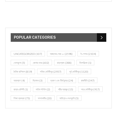
POPULAR CATEGORIES
UNCATEGORIZED
(107)
আজকের সেরা ১০
(2598)
ই-পেপার
(2104)
খেলাধূলো
(5)
জেলার খবর
(602)
ঝাড়গ্রাম
(388)
দিনপঞ্জিকা
(1)
দৈনিক রাশিফল
(819)
পশ্চিম মেদিনীপুর
(2937)
পূর্ব মেদিনীপুর
(1120)
বন্যপ্রাণ
(4)
বিনোদন
(3)
ভ্রমণ এবং তীর্থকেন্দ্র
(24)
রাজনীতি
(347)
রান্না-রেসিপী
(1)
লাইফ স্টাইল
(2)
শরীর স্বাস্থ্য
(15)
শহর মেদিনীপুর
(917)
শিক্ষা ব্যবস্থা
(75)
সম্পাদকীয়
(20)
সাহিত্য ও সংস্কৃতি
(5)