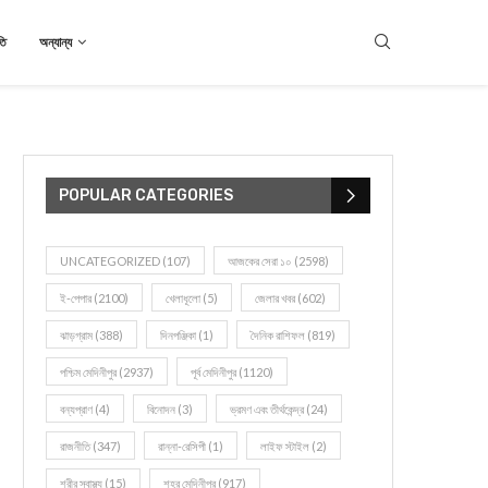
তি
অন্যান্য
POPULAR CATEGORIES
UNCATEGORIZED
(107)
আজকের সেরা ১০
(2598)
ই-পেপার
(2100)
খেলাধূলো
(5)
জেলার খবর
(602)
ঝাড়গ্রাম
(388)
দিনপঞ্জিকা
(1)
দৈনিক রাশিফল
(819)
পশ্চিম মেদিনীপুর
(2937)
পূর্ব মেদিনীপুর
(1120)
বন্যপ্রাণ
(4)
বিনোদন
(3)
ভ্রমণ এবং তীর্থকেন্দ্র
(24)
রাজনীতি
(347)
রান্না-রেসিপী
(1)
লাইফ স্টাইল
(2)
শরীর স্বাস্থ্য
(15)
শহর মেদিনীপুর
(917)