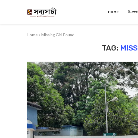
HOME
ই-পেপা
Home
»
Missing Girl Found
TAG:
MISS