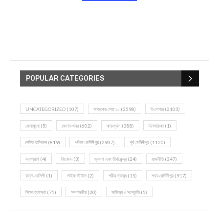
POPULAR CATEGORIES
UNCATEGORIZED
(107)
আজকের সেরা ১০
(2598)
ই-পেপার
(2103)
খেলাধূলো
(5)
জেলার খবর
(602)
ঝাড়গ্রাম
(388)
দিনপঞ্জিকা
(1)
দৈনিক রাশিফল
(819)
পশ্চিম মেদিনীপুর
(2937)
পূর্ব মেদিনীপুর
(1120)
বন্যপ্রাণ
(4)
বিনোদন
(3)
ভ্রমণ এবং তীর্থকেন্দ্র
(24)
রাজনীতি
(347)
রান্না-রেসিপী
(1)
লাইফ স্টাইল
(2)
শরীর স্বাস্থ্য
(15)
শহর মেদিনীপুর
(917)
শিক্ষা ব্যবস্থা
(75)
সম্পাদকীয়
(20)
সাহিত্য ও সংস্কৃতি
(5)