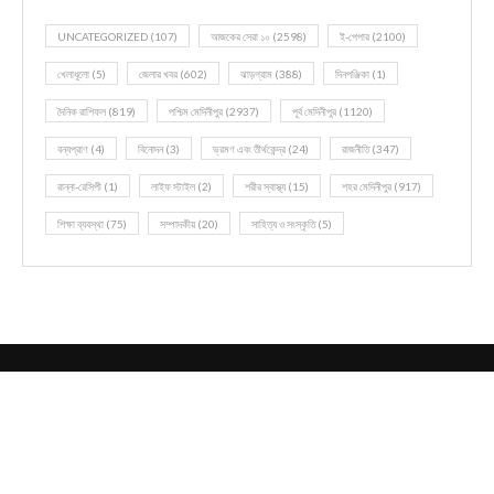
UNCATEGORIZED
(107)
আজকের সেরা ১০
(2598)
ই-পেপার
(2100)
খেলাধূলো
(5)
জেলার খবর
(602)
ঝাড়গ্রাম
(388)
দিনপঞ্জিকা
(1)
দৈনিক রাশিফল
(819)
পশ্চিম মেদিনীপুর
(2937)
পূর্ব মেদিনীপুর
(1120)
বন্যপ্রাণ
(4)
বিনোদন
(3)
ভ্রমণ এবং তীর্থকেন্দ্র
(24)
রাজনীতি
(347)
রান্না-রেসিপী
(1)
লাইফ স্টাইল
(2)
শরীর স্বাস্থ্য
(15)
শহর মেদিনীপুর
(917)
শিক্ষা ব্যবস্থা
(75)
সম্পাদকীয়
(20)
সাহিত্য ও সংস্কৃতি
(5)
@2021 - All Right Reserved. Designed and Developed by
Zapuza