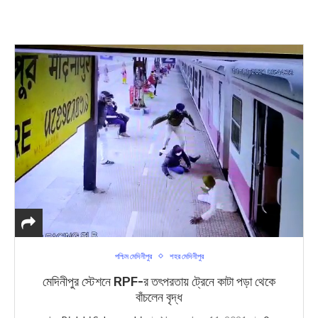
পশ্চিম মেদিনীপুর
শহর মেদিনীপুর
মেদিনীপুর স্টেশনে RPF-র তৎপরতায় ট্রেনে কাটা পড়া থেকে
বাঁচলেন বৃদ্ধ