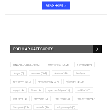
READ MORE
POPULAR CATEGORIES
UNCATEGORIZED
(107)
আজকের সেরা ১০
(2598)
ই-পেপার
(2104)
খেলাধূলো
(5)
জেলার খবর
(602)
ঝাড়গ্রাম
(388)
দিনপঞ্জিকা
(1)
দৈনিক রাশিফল
(819)
পশ্চিম মেদিনীপুর
(2937)
পূর্ব মেদিনীপুর
(1120)
বন্যপ্রাণ
(4)
বিনোদন
(3)
ভ্রমণ এবং তীর্থকেন্দ্র
(24)
রাজনীতি
(347)
রান্না-রেসিপী
(1)
লাইফ স্টাইল
(2)
শরীর স্বাস্থ্য
(15)
শহর মেদিনীপুর
(917)
শিক্ষা ব্যবস্থা
(75)
সম্পাদকীয়
(20)
সাহিত্য ও সংস্কৃতি
(5)